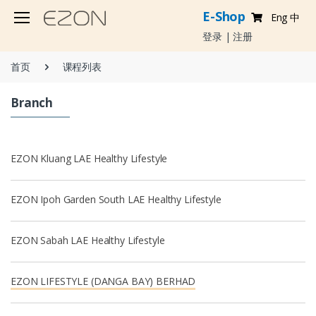
E-Shop
Eng
中
登录
|
注册
首页
课程列表
Branch
EZON Kluang LAE Healthy Lifestyle
EZON Ipoh Garden South LAE Healthy Lifestyle
EZON Sabah LAE Healthy Lifestyle
EZON LIFESTYLE (DANGA BAY) BERHAD