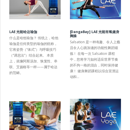
LAE 光能哈达瑜伽
[DangaBay] LAE 光能有氧健身
舞操
什么是哈他瑜伽？ 传统上，哈他
Salsation 是一种有趣、令人上瘾
瑜伽是任何类型的瑜伽的统称，
且令人心跳加速的功能性舞蹈锻
它将姿势（“体式”）与呼吸技巧
炼！ 在每一次 Salsation 课程
（“调息法”）结合起来。 本质
中，您将学习如何适应世界节奏
上，就像阿斯汤加、恢复性、串
的不拘一格的混合，同时保持健
联、艾扬格等一样——属于哈达
康！ 健身舞蹈课程以综合宣泄运
的范畴。
动和...