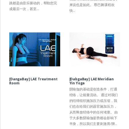
跳都是由音乐驱动的，帮助您完
来说也是如此。 尊巴舞课程欢
成最后一次，甚至...
快...
[DangaBay] LAE Treatment
[DabgaBay] LAE Meridian
Room
Yin Yoga
阴瑜伽的基础是创造条件，打通
经络，让能量流动。 通过对我们
的结缔组织施加压力或压缩，我
们也在给我们的器官施加压力，
从而释放经络中的任何堵塞。 由
于大多数阴瑜伽姿势都会影响下
半身，所以我们主要刺激胃/脾...