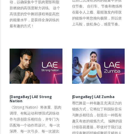
让自己沉浸在房间的能量中并抓
动，以确保集中于肌肉塑形和脂
住节奏。 自行车、节奏和教练将
肪燃烧的高强度耐力训练。 这个
在最令人上瘾、最能激发内啡肽
高强度的空中舞蹈课程将提高您
的锻炼中将您推向极限，所以坐
的能量水平，是获得全身训练的
上马鞍，放松身心，感受节奏。
最有趣的方式！
[DangaBay] LAE Strong
[DangaBay] LAE Zumba
Nation
尊巴舞是一种有趣且充满活力的
《Strong Nation》将体重、肌肉
锻炼方式，它将拉丁和国际音乐
调理、有氧运动和增强式训练动
与舞步相结合，创造出一种既有
作与原创音乐相结合，并专门为
趣又有效的锻炼方式。 编舞的设
匹配每一个动作而设计。 每一次
计很容易遵循，即使对于我们这
深蹲、每一次弓步、每一次波比
些没有舞蹈经验或舞蹈天赋的人